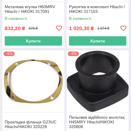
Металева втулка H60MRV
Рукоятка в комплекті Hitachi /
Hitachi / HiKOKI 317091
HiKOKI 317103
В наявності
В наявності
832,20
1 020,30
₴
₴
876 ₴
1 074 ₴
Купити
Купити
–5%
–5%
Пильовик відбійного молотка
Прокладка фланця G23UC
H45MRY Hitachi/HiKOKI
Hitachi/HiKOKI 320228
320808