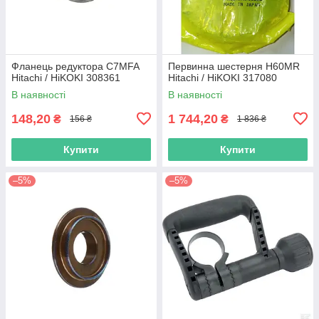
Фланець редуктора C7MFA
Первинна шестерня H60MR
Hitachi / HiKOKI 308361
Hitachi / HiKOKI 317080
В наявності
В наявності
148,20
1 744,20
₴
₴
156 ₴
1 836 ₴
Купити
Купити
–5%
–5%