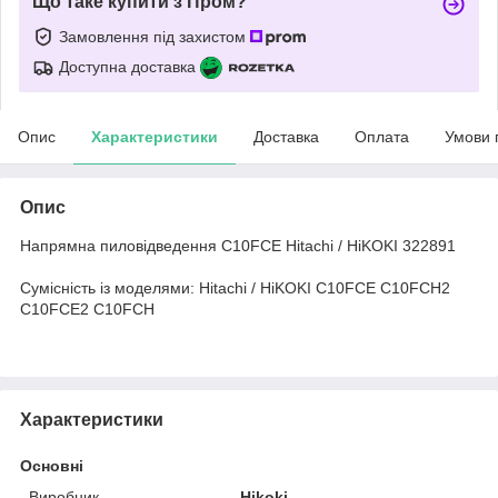
Що таке купити з Пром?
Замовлення під захистом
Доступна доставка
Опис
Характеристики
Доставка
Оплата
Умови 
Опис
Напрямна пиловідведення C10FCE Hitachi / HiKOKI 322891
Сумісність із моделями
: Hitachi / HiKOKI C10FCE C10FCH2
C10FCE2 C10FCH
Характеристики
Основні
Виробник
Hikoki