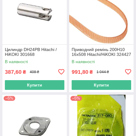
Цилиндр DH24PB Hitachi /
Приводний ремінь 200Н10
HiKOKI 301668
16х508 Hitachi/HiKOKI 324427
В наявності
В наявності
387,60
991,80
₴
₴
408 ₴
1 044 ₴
Купити
Купити
–5%
–5%