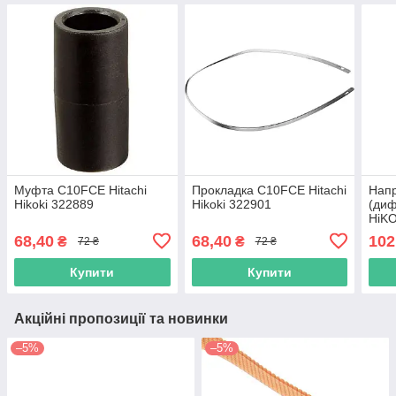
Муфта C10FCE Hitachi
Прокладка C10FCE Hitachi
Напр
Hikoki 322889
Hikoki 322901
(диф
HiKO
68,40
68,40
102
₴
₴
72 ₴
72 ₴
Купити
Купити
Акційні пропозиції та новинки
–5%
–5%