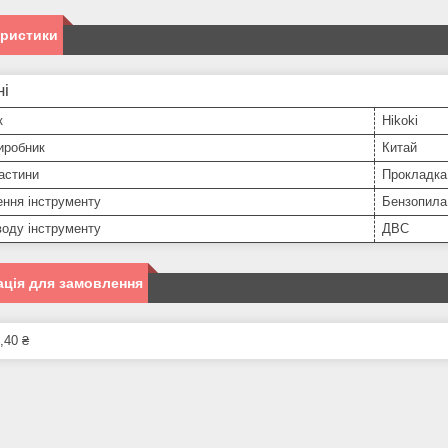
еристики
ні
к
Hikoki
иробник
Китай
астини
Прокладка
ння інструменту
Бензопила
оду інструменту
ДВС
ція для замовлення
,40 ₴