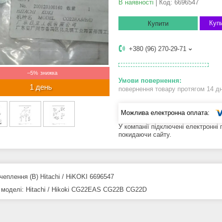
В наявності
Код:
6696547
Купи
Купити
+380 (96) 270-29-71
–5%
1 день
повернення товару протягом 14 д
У компанії підключені електронні
покидаючи сайту.
чеплення (В) Hitachi / HiKOKI 6696547
 моделі: Hitachi / Hikoki CG22EAS CG22B CG22D