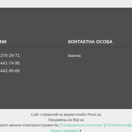
 270-29-71
Іванна
 441-74-95
 442-99-65
Сайт створений на маркетплейсі
Prom.ua
Продавець на Bigl.ua
ETOOL інтернет-магазін електроінструментів |
Поскаржитися на контент
|
Політика конфі
Select Language
▼