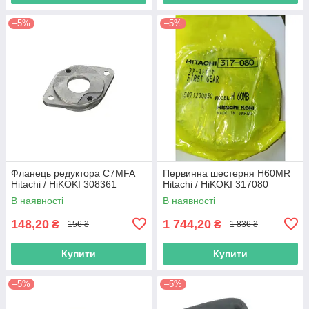
–5%
–5%
Фланець редуктора C7MFA
Первинна шестерня H60MR
Hitachi / HiKOKI 308361
Hitachi / HiKOKI 317080
В наявності
В наявності
148,20
1 744,20
₴
₴
156 ₴
1 836 ₴
Купити
Купити
–5%
–5%