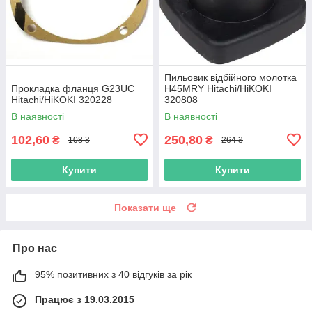
Пильовик відбійного молотка
Прокладка фланця G23UC
H45MRY Hitachi/HiKOKI
Hitachi/HiKOKI 320228
320808
В наявності
В наявності
102,60
250,80
₴
₴
108 ₴
264 ₴
Купити
Купити
Показати ще
Про нас
95% позитивних з 40 відгуків за рік
Працює з 19.03.2015