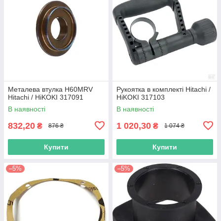
Металева втулка H60MRV
Рукоятка в комплекті Hitachi /
Hitachi / HiKOKI 317091
HiKOKI 317103
В наявності
В наявності
832,20
1 020,30
₴
₴
876 ₴
1 074 ₴
Купити
Купити
–5%
–5%