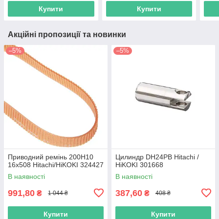
Купити
Купити
Акційні пропозиції та новинки
–5%
–5%
Приводний ремінь 200Н10
Цилиндр DH24PB Hitachi /
16х508 Hitachi/HiKOKI 324427
HiKOKI 301668
В наявності
В наявності
991,80
387,60
₴
₴
1 044 ₴
408 ₴
Купити
Купити