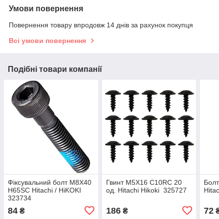
Умови повернення
Повернення товару впродовж 14 днів за рахунок покупця
Всі умови повернення
Подібні товари компанії
Фіксувальний болт М8Х40
Гвинт M5X16 C10RC 20
Бол
H65SC Hitachi / HiKOKI
од. Hitachi Hikoki 325727
Hita
323734
84
186
72
₴
₴