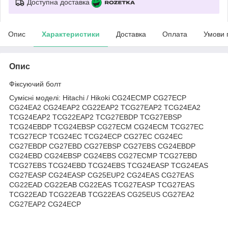
Доступна доставка
Опис
Характеристики
Доставка
Оплата
Умови 
Опис
Фіксуючий болт
Сумісні моделі: Hitachi / Hikoki CG24ECMP CG27ECP
CG24EA2 CG24EAP2 CG22EAP2 TCG27EAP2 TCG24EA2
TCG24EAP2 TCG22EAP2 TCG27EBDP TCG27EBSP
TCG24EBDP TCG24EBSP CG27ECM CG24ECM TCG27EC
TCG27ECP TCG24EC TCG24ECP CG27EC CG24EC
CG27EBDP CG27EBD CG27EBSP CG27EBS CG24EBDP
CG24EBD CG24EBSP CG24EBS CG27ECMP TCG27EBD
TCG27EBS TCG24EBD TCG24EBS TCG24EASP TCG24EAS
CG27EASP CG24EASP CG25EUP2 CG24EAS CG27EAS
CG22EAD CG22EAB CG22EAS TCG27EASP TCG27EAS
TCG22EAD TCG22EAB TCG22EAS CG25EUS CG27EA2
CG27EAP2 CG24ECP