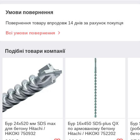
Умови повернення
Повернення товару впродовж 14 днів за рахунок покупця
Всі умови повернення
Подібні товари компанії
Бур 24х520 мм SDS max
Бур 16х450 SDS-plus QX
Бур 
для бетону Hitachi /
по армованому бетону
(роб
HiKOKI 750932
Hitachi / HiKOKI 752202
бето
7517