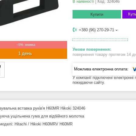
В наявності
Код:
324046
Купи
Купити
+380 (96) 270-29-71
–5%
1 день
повернення товару протягом 14 д
У компанії підключені електронні
покидаючи сайту.
увальна вставка руків'я H60MR Hikoki 324046
уюча ущільнена гума для відбійного молотка
 моделі: Hitachi / Hikoki H60MRV H60MR