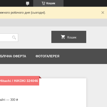
Кошик
жчого робочого дня (сьогодні).
Кошик
УБЛІЧНА ОФЕРТА
ФОТОГАЛЕРЕЯ
itachi / HiKOKI 324046
айті — 300 ₴