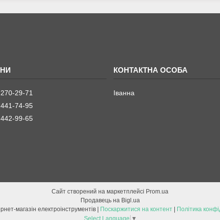
 270-29-71
Іванна
 441-74-95
 442-99-65
Сайт створений на маркетплейсі
Prom.ua
Продавець на Bigl.ua
ETOOL інтернет-магазін електроінструментів |
Поскаржитися на контент
|
Політика конфі
Select Language
▼