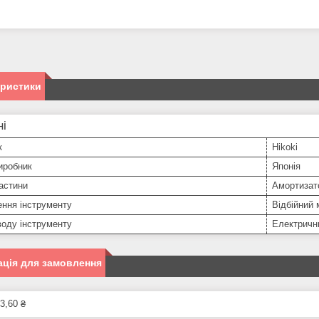
еристики
ні
к
Hikoki
иробник
Японія
астини
Амортизат
ння інструменту
Відбійний
оду інструменту
Електричн
ція для замовлення
3,60 ₴