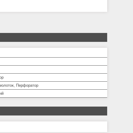
ор
 молоток, Перфоратор
ий