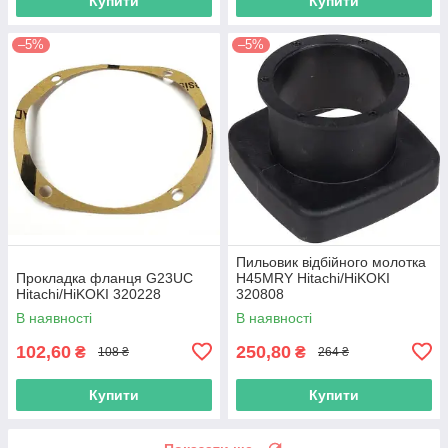
Купити
Купити
–5%
–5%
Пильовик відбійного молотка
Прокладка фланця G23UC
H45MRY Hitachi/HiKOKI
Hitachi/HiKOKI 320228
320808
В наявності
В наявності
102,60
250,80
₴
₴
108 ₴
264 ₴
Купити
Купити