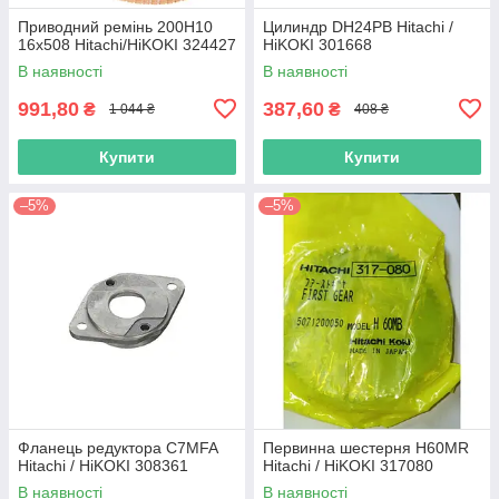
Приводний ремінь 200Н10
Цилиндр DH24PB Hitachi /
16х508 Hitachi/HiKOKI 324427
HiKOKI 301668
В наявності
В наявності
991,80
387,60
₴
₴
1 044 ₴
408 ₴
Купити
Купити
–5%
–5%
Фланець редуктора C7MFA
Первинна шестерня H60MR
Hitachi / HiKOKI 308361
Hitachi / HiKOKI 317080
В наявності
В наявності