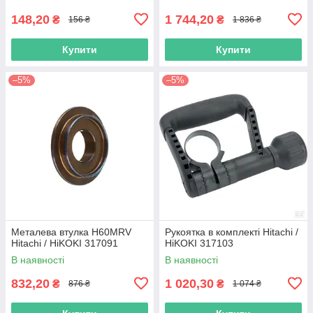
148,20
1 744,20
₴
₴
156 ₴
1 836 ₴
Купити
Купити
–5%
–5%
Металева втулка H60MRV
Рукоятка в комплекті Hitachi /
Hitachi / HiKOKI 317091
HiKOKI 317103
В наявності
В наявності
832,20
1 020,30
₴
₴
876 ₴
1 074 ₴