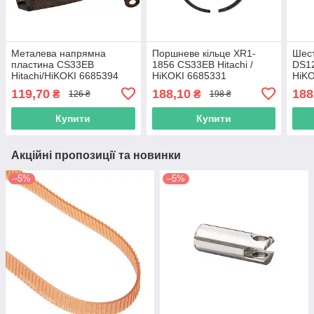
Металева напрямна
Поршневе кільце XR1-
Шест
пластина CS33EB
1856 CS33EB Hitachi /
DS12
Hitachi/HiKOKI 6685394
HiKOKI 6685331
HiKO
119,70
188,10
188
₴
₴
126 ₴
198 ₴
Купити
Купити
Акційні пропозиції та новинки
–5%
–5%