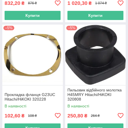
832,20
1 020,30
₴
₴
876 ₴
1 074 ₴
Купити
Купити
–5%
–5%
Пильовик відбійного молотка
Прокладка фланця G23UC
H45MRY Hitachi/HiKOKI
Hitachi/HiKOKI 320228
320808
В наявності
В наявності
102,60
250,80
₴
₴
108 ₴
264 ₴
Купити
Купити