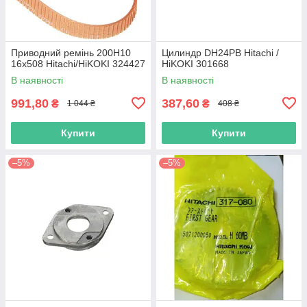
Приводний ремінь 200Н10
Цилиндр DH24PB Hitachi /
16х508 Hitachi/HiKOKI 324427
HiKOKI 301668
В наявності
В наявності
991,80
387,60
₴
₴
1 044 ₴
408 ₴
Купити
Купити
–5%
–5%