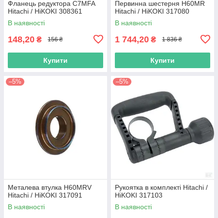
Фланець редуктора C7MFA
Первинна шестерня H60MR
Hitachi / HiKOKI 308361
Hitachi / HiKOKI 317080
В наявності
В наявності
148,20
1 744,20
₴
₴
156 ₴
1 836 ₴
Купити
Купити
–5%
–5%
Металева втулка H60MRV
Рукоятка в комплекті Hitachi /
Hitachi / HiKOKI 317091
HiKOKI 317103
В наявності
В наявності