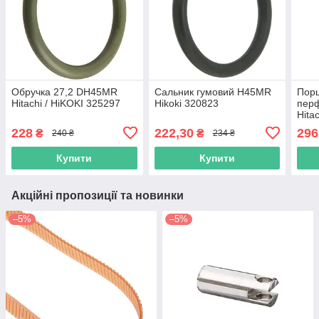
Обручка 27,2 DH45MR
Сальник гумовий H45MR
Пор
Hitachi / HiKOKI 325297
Hikoki 320823
пер
Hita
228
222,30
296
₴
₴
240 ₴
234 ₴
Купити
Купити
Акційні пропозиції та новинки
–5%
–5%