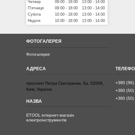
Четвер
09:00
18:00
13:00
14:00
Пʼятниця
09:00
18:00
13:00
14:00
Субота
10:00
18:00
13:00
14:00
Неділя
10:00
18:00
13:00
14:00
ФОТОГАЛЕРЕЯ
Фотогалерея
+380 (96)
проспект Петра Григоренка, 5а, 02068,
Київ, Україна
+380 (50)
+380 (50)
ETOOL інтернет-магазін
електроінструментів