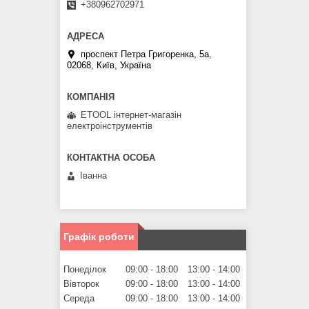
+380962702971
проспект Петра Григоренка, 5а,
02068, Київ, Україна
ETOOL інтернет-магазін
електроінструментів
Іванна
Графік роботи
Понеділок
09:00
18:00
13:00
14:00
Вівторок
09:00
18:00
13:00
14:00
Середа
09:00
18:00
13:00
14:00