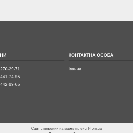
 270-29-71
Іванна
 441-74-95
 442-99-65
Сайт створений на маркетплейсі
Prom.ua