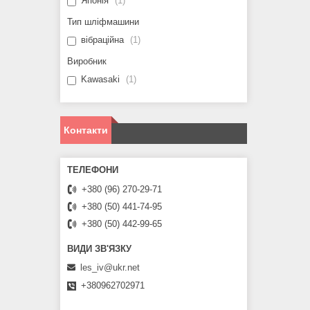
Японія
1
Тип шліфмашини
вібраційна
1
Виробник
Kawasaki
1
Контакти
+380 (96) 270-29-71
+380 (50) 441-74-95
+380 (50) 442-99-65
les_iv@ukr.net
+380962702971