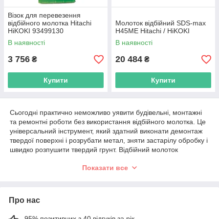
Візок для перевезення
відбійного молотка Hitachi
Молоток відбійний SDS-max
HiKOKI 93499130
H45ME Hitachi / HiKOKI
В наявності
В наявності
3 756
20 484
₴
₴
Купити
Купити
Сьогодні практично неможливо уявити будівельні, монтажні
та ремонтні роботи без використання відбійного молотка. Це
універсальний інструмент, який здатний виконати демонтаж
твердої поверхні і розрубати метал, зняти застарілу обробку і
швидко розпушити твердий грунт. Відбійний молоток
електричний можна купити у Київі або іншому місті в будь-
Показати все
якому спеціалізованому оффлайн - і інтернет-магазині,
наприклад, в інтернет-магазині ETOOL. Наші ціни і якість
реалізованої продукції сподобаються і новачкам, і
досвідченим будівельникам, прекрасно розбирається в
Про нас
електроінструменті. Територія доставки відбійних молотків
електричних — вся Україна.
95% позитивних з 40 відгуків за рік