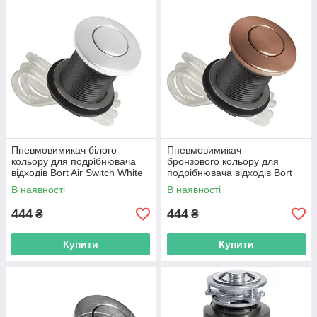
більше і більше господинь насолоджуються їх
використанням. Діспоузер в рази зменшує ймовірність
засмічення труб, розвантажує ваше відро для сміття, принцип
його роботи заснований на самоочищенні.
Пневмовимикач білого
Пневмовимикач
кольору для подрібнювача
бронзового кольору для
відходів Bort Air Switch White
подрібнювача відходів Bort
Air Switch Bronze
В наявності
В наявності
444
444
₴
₴
Купити
Купити