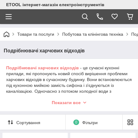
ETOOL інтернет-магазін електроінструментів
Товари та послуги
Побутова та клінінгова техніка
Под
Подрібнювачі харчових відходів
Подрібнювачі харчових відходів
- це сучасні кухонні
прилади, які пропонують новий спосіб
вирішення проблеми
харчових відходів в сучасному будинку. Вони встановлюються
під кухонною мийкою замість сифона і з'єднуються із
каналізацією. Одночасно з потоком холодної води з
кухонного крана, подрібнювач (
діспоузер
або
диспозер
)
Показати все
харчових відходів включається натисненням кнопки. За
секунди подрібнювач харчових відходів без праці подрібнює
харчові відходи до найдрібніших частинок, які з камери
подрібнення змиваються потоком води в каналізаційну
Сортування
0
Фільтри
систему.
Переваги діспоузера для кухні незаперечні, кожен день все