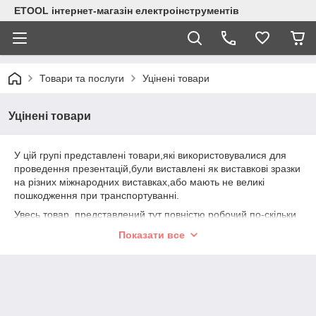
ETOOL інтернет-магазін електроінструментів
Товари та послуги
Уцінені товари
Уцінені товари
У цій групі представлені товари,які використовувалися для
проведення презентацій,були виставлені як виставкові зразки
на різних міжнародних виставках,або мають не великі
пошкодження при транспортуванні.
Увесь товар, представлений тут повністю робочий,по-скільки
ті незначні пошкодження або потертості не впливають на
Показати все
виконання його основних функцій.
Так само ми будемо надавати гарантію від виробника.